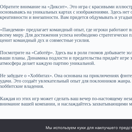
Обратите внимание на «Диксит». Это игра с красивыми иллюстр
основываясь на уникальных картах с изображениями. Здесь нет 
креативности и внезапности. Вам придется обдумывать и угадыв
«Пандемия» предлагает командный опыт, где игроки работают в
всему миру. Для достижения успеха необходимо стратегически пл
ценит командный дух и совместные усилия.
Посмотрите на «Саботёр». Здесь вы в роли гномов добываете золо
ваши планы. Динамика подлости и предательства придаёт игре
атмосфера делает каждую партию уникальной.
Не забудьте о «Хоббитах». Она основана на приключениях фэнте
удачи. Это создаёт увлекательный опыт для поклонников жанра. 
хоббитские владения.
Каждая из этих игр может сделать ваш вечер по-настоящему нез
внимание вашей компании, и наслаждайтесь захватывающими мо
Мы используем куки для наилучшего предста