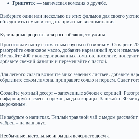
Гринготтс
— магическая комедия о дружбе.
Выберите один или несколько из этих фильмов для своего уютн
объединить семью и создать приятные воспоминания.
Кулинарные рецепты для расслабляющего ужина
Приготовьте пасту с томатным соусом и базиликом. Отварите 20
разогрейте оливковое масло, добавьте нарезанный лук и измельч
Вмешайте 400 г консервированных томатов, посолите, поперчите
добавьте свежий базилик и перемешайте с пастой.
Для легкого салата возьмите микс зеленых листьев, добавьте н
сбрызните соком лимона, приправьте солью и перцем. Салат гото
Создайте уютный десерт – запеченные яблоки с корицей. Разогре
нафаршируйте смесью орехов, меда и корицы. Запекайте 30 мин
мороженым.
Не забудьте о напитках. Теплый травяной чай с медом расслаби
чабрец – на ваш вкус.
Необычные настольные игры для вечернего досуга