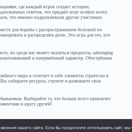
ациями, где каждый игрок создает истории,
однозначных ответов, что придаёт игре особую нотку
ать, что именно подразумевали другие участники.
месте для борьбы с распространением болезней по
анировать и распределять роли. Это игра для тех, кто
то, но среди вас может оказаться предатель, sabotaging
 захватывающий и напряжённый характер. Обострённая
зийного мира и сочетает в себе элементы стратегии и
Вы собираете ресурсы, строите и развиваете свои
абываемым. Выбирайте ту, что больше всего привлечет
ментами в кругу друзей!
вления нашего сайта. Если Вы продолжите использовать сайт, мы бу