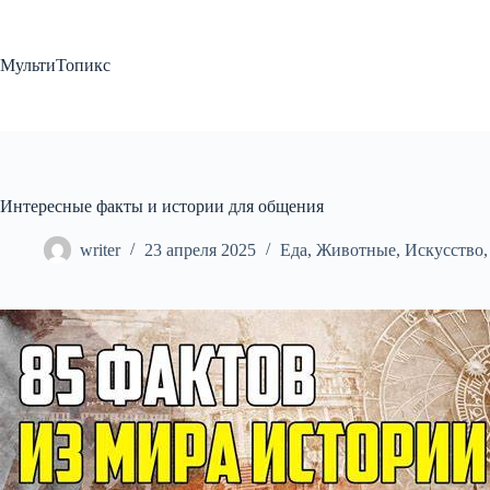
Перейти
к
сути
МультиТопикс
Интересные факты и истории для общения
writer
23 апреля 2025
Еда
,
Животные
,
Искусство