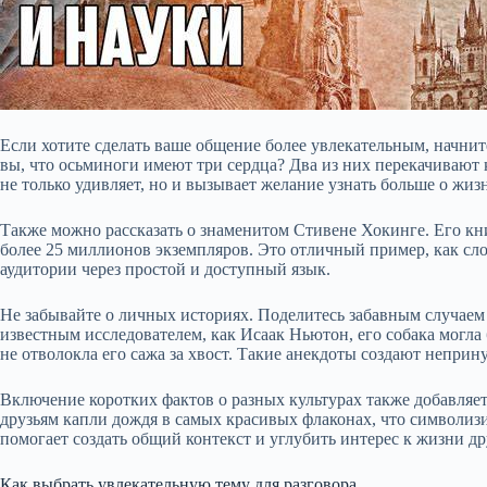
Если хотите сделать ваше общение более увлекательным, начнит
вы, что осьминоги имеют три сердца? Два из них перекачивают к
не только удивляет, но и вызывает желание узнать больше о жи
Также можно рассказать о знаменитом Стивене Хокинге. Его кн
более 25 миллионов экземпляров. Это отличный пример, как с
аудитории через простой и доступный язык.
Не забывайте о личных историях. Поделитесь забавным случаем
известным исследователем, как Исаак Ньютон, его собака могл
не отволокла его сажа за хвост. Такие анекдоты создают непр
Включение коротких фактов о разных культурах также добавляе
друзьям капли дождя в самых красивых флаконах, что символизи
помогает создать общий контекст и углубить интерес к жизни др
Как выбрать увлекательную тему для разговора